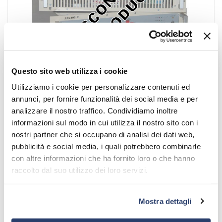
Questo sito web utilizza i cookie
Utilizziamo i cookie per personalizzare contenuti ed
annunci, per fornire funzionalità dei social media e per
analizzare il nostro traffico. Condividiamo inoltre
informazioni sul modo in cui utilizza il nostro sito con i
nostri partner che si occupano di analisi dei dati web,
PRODUCTS
\
TRANSMITTERS
OUT OF PRODUCTION
\
OTHER
DISCONTINUED TX
pubblicità e social media, i quali potrebbero combinarle
con altre informazioni che ha fornito loro o che hanno
OTHER DISCONTINUED TX
raccolto dal suo utilizzo dei loro servizi.
For information on discontinued FM transmitters,
Mostra dettagli
please see the
Support
area.