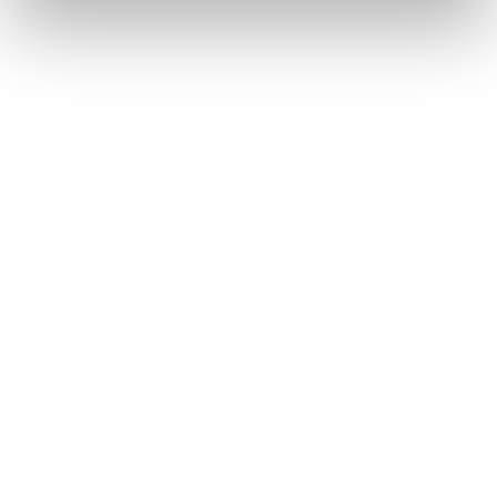
Sielco S.r.l
Via Toscana 57/59 - 20090 - Buccinasco - (MI) - Italy
Teléfono: +39 02 45713300
Elija el idioma: