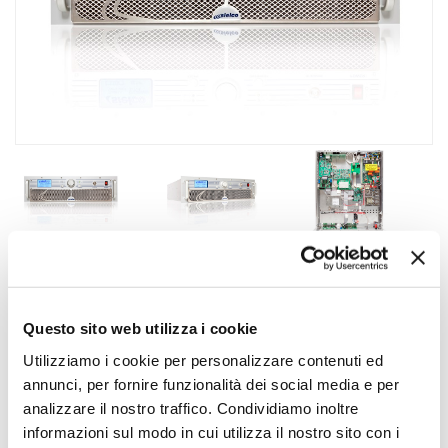
PRODUITS
\
ÉMETTEURS
ANALOGIQUES
\
EXC2000GX
Questo sito web utilizza i cookie
EXC2000GX
Utilizziamo i cookie per personalizzare contenuti ed
annunci, per fornire funzionalità dei social media e per
2kW transmitter • 7/16" connector • 33 kg • 483 x 133 x
analizzare il nostro traffico. Condividiamo inoltre
585 mm
informazioni sul modo in cui utilizza il nostro sito con i