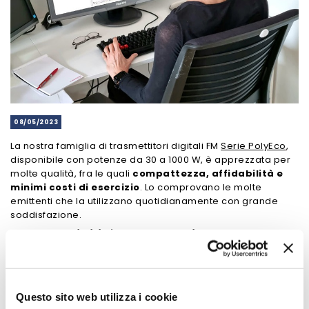
08/05/2023
La nostra famiglia di trasmettitori digitali F
M
Serie PolyEco
,
disp
onibile con potenze da 30 a 1000 W, è apprezzata per
molte qualità, fra le quali
compattezza, affidabilità e
minimi costi di esercizio
. Lo comprovano le molte
emittenti che la utilizzano quotidianamente con grande
soddisfazione.
Una flessibilità senza pari
Ma non è tutto: la sua estrema flessibilità ci consente di
adattarla alle esigenze specifiche di ogni utente. Certo: dal
2022,
il suo FPGA altamente performante, in sinergia
con l’esperienza del nostro team di sviluppo, può
Questo sito web utilizza i cookie
integrare su richiesta nuove funzioni o modificare