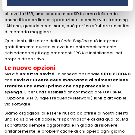
è ora possibile selezionarne automaticamente una
alternativa con molte possibilità: file .mp3 salvati in una
chiavetta USB, una scheda microSD interna definendo
anche il loro ordine di riproduzione, o anche via streaming
LAN che, quando necessario, può perfino sfruttare un buffer
di memoria maggiore.
Qualsiasi utilizzatore della
Serie PolyEco
può integrare
gratuitamente queste nuove funzioni semplicemente
richiedendoci gli aggiornamenti FPGA e installandoli nel
proprio dispositivo.
Le nuove opzioni
Ma c’è
un’altra novità
: la scheda opzionale
SPOLYECOAC
che
avvisa l’utente della mancanza di alimentazione
tramite una email prima che l’apparecchio si
spenga
. E per una flessibilità ancor maggiore
OPTSFN
,
l'Opzione SFN (Single Frequency Network) 10MHz attivabile
via software.
Siamo orgogliosi di essere riusciti ad offrire ai nostri clienti
una soluzione affidabile, “risparmiosa” e di alta qualità. Ma
soprattutto sempre aggiornata e in grado di risolvere
brillantemente le problematiche di chi opera ogni giorno