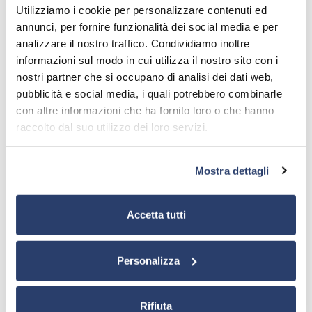
quelle già presenti
. Questo rende la
Serie PolyEco
Utilizziamo i cookie per personalizzare contenuti ed
sempre attuale e al passo con i tempi. Un grado di
annunci, per fornire funzionalità dei social media e per
personalizzazione senza precedenti che fa invecchiare di
analizzare il nostro traffico. Condividiamo inoltre
colpo molti prodotti della concorrenza.
informazioni sul modo in cui utilizza il nostro sito con i
nostri partner che si occupano di analisi dei dati web,
pubblicità e social media, i quali potrebbero combinarle
con altre informazioni che ha fornito loro o che hanno
raccolto dal suo utilizzo dei loro servizi.
Si adatta alle vostre esigenze, anche su
richiesta
Mostra dettagli
Un esempio? Alcuni utilizzatori desideravano la
riduzione
automatica della potenza in determinati giorni e
orari
con la possibilità di farlo anche a cavallo fra un
Accetta tutti
giorno e l’altro. Nessun problema, grazie alla recente
revisione FPGA.
Flessibilità anche nei dettagli
Personalizza
Sempre su richiesta, la abbiamo inoltre dotata di un
più
ricco ventaglio di opzioni backup audio
. Infatti, nel
caso in cui venisse a mancare la sorgente di modulazione,
Rifiuta