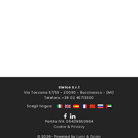
Sielco S.r.l
Via Toscana 57/59 - 20090 - Buccinasco - (MI)
Telefono: +39 02 45713300
Scegli lingua:
Partita IVA: 06409650964
Cookie
&
Privacy
© 2026-
Powered by
Lumi
&
Qcom