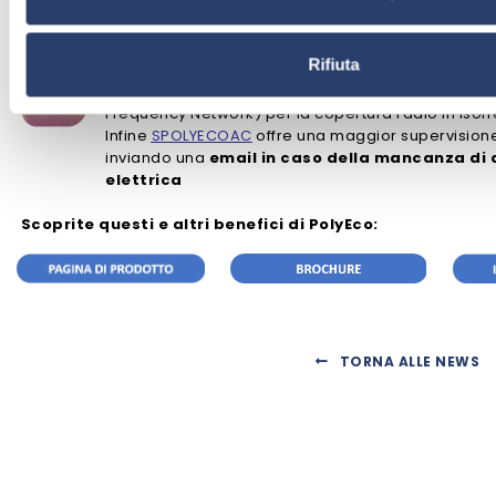
APPLICAZIONI IMPEGNATIVE
PolyEco
è così completo che non richiede norma
Rifiuta
per impieghi particolari ce ne sono due.
OPTSFN
l
perfettamente compatibile con le sofisticate
reti
Frequency Network) per la copertura radio in isofr
Infine
SPOLYECOAC
offre una maggior supervisione
inviando una
email in caso della mancanza di
elettrica
Scoprite questi e altri benefici di PolyEco
:
TORNA ALLE NEWS