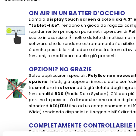
ON AIR IN UN BATTER D’OCCHIO
L’ampio
display touch screen a colori da 4,3”
e
“tablet-like”
, rendono un gioco da ragazzi conf
rapidamente i principali parametri operativi di
Po
subito in esercizio. È inoltre dotato di moltissime 
software che lo rendono estremamente flessibile. In
è anche possibile richiedere al nostro team di sv
funzioni, o modificare quelle già presenti
OPZIONI? NO GRAZIE
Salvo applicazioni speciali
, PolyEco non necessi
opzione
. Infatti, già appena rimosso dalla confez
trasmettere in
stereo
ed è già dotato degli ingres
funzionalità
RDS
(Radio Data System). C’è ben più 
persino la possibilità di modulazione audio digita
standard
AES/EBU
fino ad un campionamento di 19
Wide) rendendo disponibile il segnale MPX dirett
COMPLETAMENTE CONTROLLABILE 
Sono
di serie
anche il
web server
e il protocollo