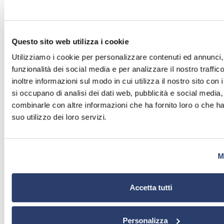
Network Transfer Protocol), che consentono di effe
completa supervisione del trasmettitore: configur
dei parametri, diagnosi, ecc. Tutto questo minimizz
personale che non si dovrà recare normalmente in
Questo sito web utilizza i cookie
macchina, ma solo in casi estremi. Un grande ris
denaro
Utilizziamo i cookie per personalizzare contenuti ed annunci, 
MAI SENZA MODULAZIONE
funzionalità dei social media e per analizzare il nostro traffi
L’
audio exchanger integrato
di serie
, in caso 
inoltre informazioni sul modo in cui utilizza il nostro sito con 
segnale audio di modulazione, commuta automati
si occupano di analisi dei dati web, pubblicità e social media,
riserva. Ma non basta: sempre
di serie
, ci sono b
combinarle con altre informazioni che ha fornito loro o che h
modulazione di backup
. Potete utilizzare un flu
suo utilizzo dei loro servizi.
LAN
o una
playlist audio MP3
proveniente da un
connessa alla porta
USB
o far la stessa cosa dall
interna (non fornita)
SSSSS
….ILENZIOSO
M
PolyEco
genera un
rumore di soli 59 dBA a 1 m
d
rende perfetto per essere installato nei più svariati
esempio in palazzi con uffici e appartamenti adiac
Accetta tutti
prossimità degli studi di trasmissione, dove il ba
è essenziale per le trasmissioni di qualità
Personalizza