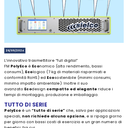
26/09/2024
L’innovativo trasmettitore “full digital”
FM
PolyEco
è
Eco
nomico (alto rendimento, bassi
consumi),
Eco
logico (7 kg di materiali risparmiati e
conformità RoHS) ed
Eco
sostenibile (minimi consumi,
minimo impatto ambientale). Inoltre il suo
avanzato
Eco
design
compatto ed elegante
riduce i
tempi di montaggio, produzione e imballaggio.
TUTTO DI SERIE
PolyEco
è un
“tutto di serie”
che, salvo per applicazioni
speciali,
non richiede alcuna opzione
, e si ripaga giorno
per giorno con bassi costi di esercizio e un gran numero di
benefici, fra cui…