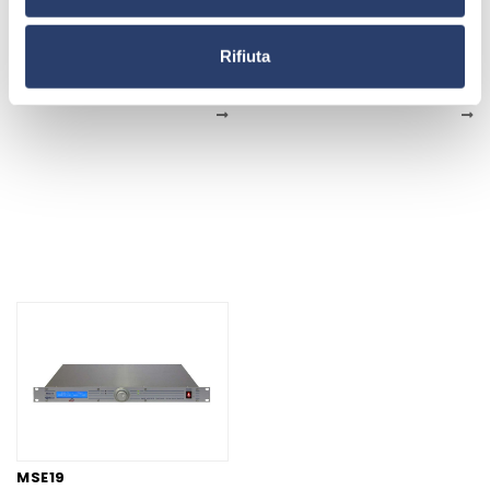
COV24
MSE16
Rifiuta
N+1 system changeover for
Changeover of audio
100 up to 10kW transmitters
signals
MSE19