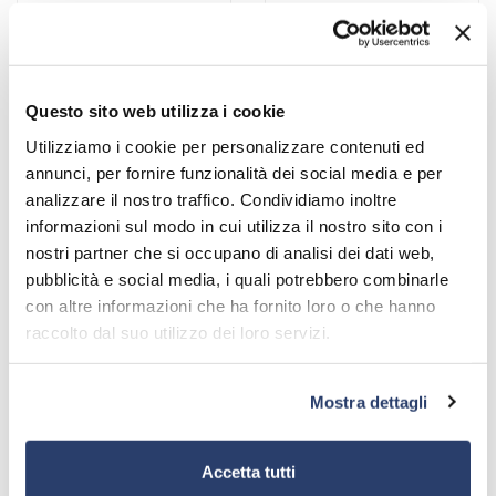
Questo sito web utilizza i cookie
Utilizziamo i cookie per personalizzare contenuti ed
POLYECO SERIES
EXC-RFBXXGX SERIES
annunci, per fornire funzionalità dei social media e per
Options for PolyEco Series
Options for EXC-RFBxxGX
analizzare il nostro traffico. Condividiamo inoltre
Series
informazioni sul modo in cui utilizza il nostro sito con i
nostri partner che si occupano di analisi dei dati web,
pubblicità e social media, i quali potrebbero combinarle
con altre informazioni che ha fornito loro o che hanno
raccolto dal suo utilizzo dei loro servizi.
Mostra dettagli
Accetta tutti