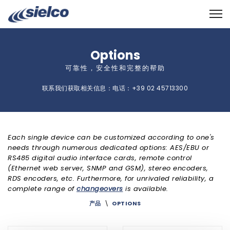
Options
可靠性，安全性和完整的帮助
联系我们获取相关信息：电话：+39 02 45713300
Each single device can be customized according to one's
needs through numerous dedicated options: AES/EBU or
RS485 digital audio interface cards, remote control
(Ethernet web server, SNMP and GSM), stereo encoders,
RDS encoders, etc. Furthermore, for unrivaled reliability, a
complete range of
changeovers
is available.
产品
\
OPTIONS