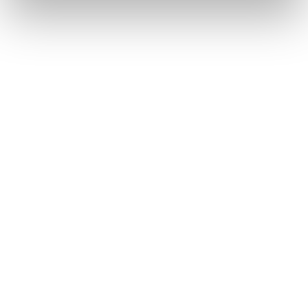
Sielco S.r.l
Via Toscana 57/59 - 20090 - Buccinasco - (MI)
Telefono: +39 02 45713300
Scegli lingua: