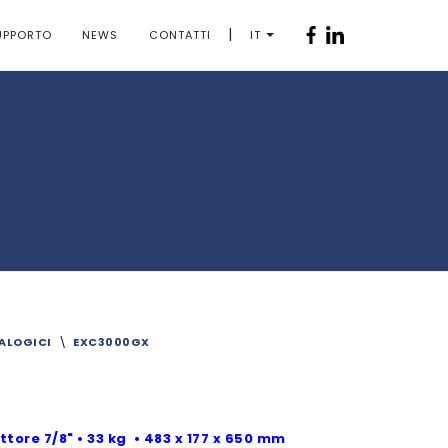
|
UPPORTO
NEWS
CONTATTI
IT
ALOGICI
\
EXC3000GX
ore 7/8" • 33 kg • 483 x 177 x 650 mm