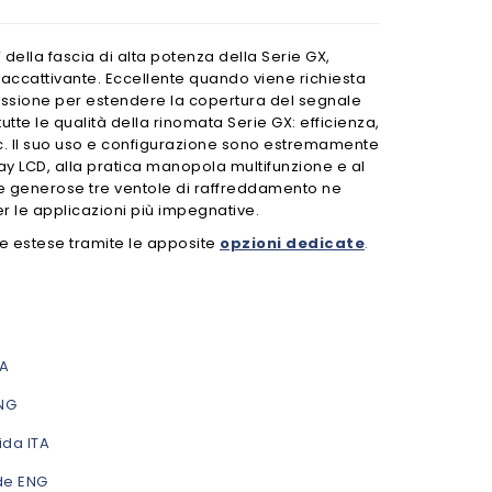
della fascia di alta potenza della Serie GX,
 accattivante. Eccellente quando viene richiesta
issione per estendere la copertura del segnale
tte le qualità della rinomata Serie GX: efficienza,
ecc. Il suo uso e configurazione sono estremamente
play LCD, alla pratica manopola multifunzione e al
ue generose tre ventole di raffreddamento ne
r le applicazioni più impegnative.
e estese tramite le apposite
opzioni dedicate
.
TA
NG
ida ITA
de ENG