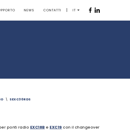
|
UPPORTO
NEWS
CONTATTI
IT
IO
\
SEXC30RDS
per ponti radio
EXC18B
e
EXC19
con il changeover