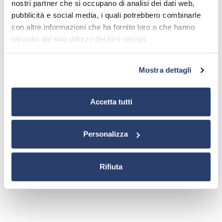
nostri partner che si occupano di analisi dei dati web,
pubblicità e social media, i quali potrebbero combinarle
con altre informazioni che ha fornito loro o che hanno
raccolto dal suo utilizzo dei loro servizi.
Забыли пароль?
Mostra dettagli
Еще не зарегистрированы?
Зарегистрироваться
Accetta tutti
Personalizza
Rifiuta